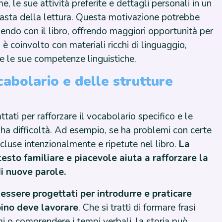
le sue attività preferite e dettagli personali in un
siasta della lettura. Questa motivazione potrebbe
endo con il libro, offrendo maggiori opportunità per
 è coinvolto con materiali ricchi di linguaggio,
re le sue competenze linguistiche.
abolario e delle strutture
ttati per rafforzare il vocabolario specifico e le
o ha difficoltà. Ad esempio, se ha problemi con certe
cluse intenzionalmente e ripetute nel libro.
La
testo familiare e piacevole aiuta a rafforzare la
i nuove parole.
o essere progettati per introdurre e praticare
bino deve lavorare
. Che si tratti di formare frasi
 o comprendere i tempi verbali, la storia può