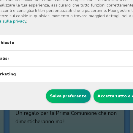
Altri racconti di Materlu
alizzare la tua esperienza, assicurarci che tutto funzioni correttamente
i sconti e consigliarti libri personalizzati che ti piaceranno. Puoi gestire 
enze sui cookie in qualsiasi momento o trovare maggiori dettagli nella
ca sulla privacy
.
LA MIA PRIMA COMUNIONE
chieste
alisi
rketing
%
10%
43 €
38,70 €
Salva preferenze
Accetta tutto e 
La Mia Prima Comunione
Un regalo per la Prima Comunione che non
dimenticheranno mai!