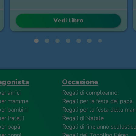
Vedi libro
agonista
Occasione
per amici
Regali di compleanno
 per mamme
Regali per la festa del papà
per bambini
Regali per la festa della m
er fratelli
Regali di Natale
per papà
Regali di fine anno scolastic
per nonni
Regali del Topolino Pérez