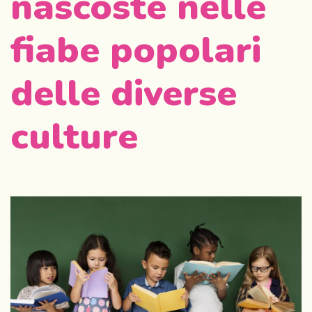
nascoste nelle
fiabe popolari
delle diverse
culture