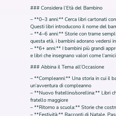
### Considera l’Età del Bambino
– **0–3 anni:** Cerca libri cartonati con
Questi libri introducono il nome del bam
– **4–6 anni:** Storie con trame semplic
questa età, i bambini adorano vedersi in
– **6+ anni:** I bambini più grandi app
e libri che insegnano valori come l’amiciz
### Abbina il Tema all’Occasione
– **Compleanni:** Una storia in cui il b
un’avventura di compleanno
– **Nuovo fratellino/sorellina:** Libri 
fratello maggiore
– **Ritorno a scuola:** Storie che costr
– **Festività:** Racconti di Natale, Pas