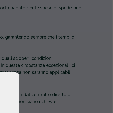
porto pagato per le spese di spedizione
pacco, garantendo sempre che i tempi di
quali scioperi, condizioni
In queste circostanze eccezionali, ci
recedenza non saranno applicabili.
sono fuori dal controllo diretto di
meno che non siano richieste
,