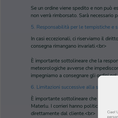
Se un ordine viene spedito e non può es
non verrà rimborsato. Sarà necessario pa
5. Responsabilità per le tempistiche e s
In casi eccezionali, ci riserviamo il diri
consegna rimangano invariati.<br>
È importante sottolineare che la responsa
meteorologiche avverse che impediscono i
impegniamo a consegnare gli ordini nel
6. Limitazioni successive alla spedizion
È importante sottolineare che una volta 
Materlu. I corrieri hanno politiche rigid
Ciao! 
direttamente dal cliente.<br>
person