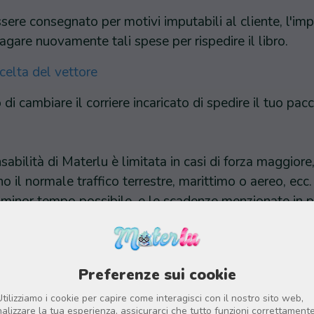
sere consegnato per motivi imputabili al cliente, l'im
gare nuovamente tali spese per rispedire il libro.
celta del vettore
tto di cambiare il corriere incaricato di spedire il tuo 
bilità di Materlu è limitata in casi di forza maggiore, 
l normale traffico terrestre, marittimo o aereo, ecc. 
 minor tempo possibile, e le scadenze menzionate in p
e
spedito il pacco, la gestione e le eventuali modifiche 
Preferenze sui cookie
e che limitano la possibilità di apportare modifiche, a 
Utilizziamo i cookie per capire come interagisci con il nostro sito web,
alizzare la tua esperienza, assicurarci che tutto funzioni correttamente