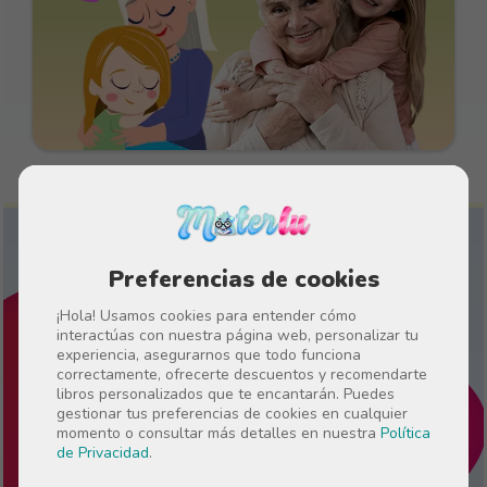
¿Para quién quieres crear un
Preferencias de cookies
libro personalizado?
¡Hola! Usamos cookies para entender cómo
interactúas con nuestra página web, personalizar tu
experiencia, asegurarnos que todo funciona
correctamente, ofrecerte descuentos y recomendarte
libros personalizados que te encantarán. Puedes
Cuentos de 0 a 3 años
gestionar tus preferencias de cookies en cualquier
momento o consultar más detalles en nuestra
Política
de Privacidad
.