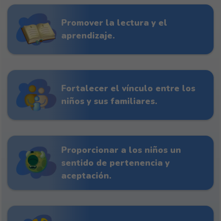
Promover la lectura y el
aprendizaje.
Fortalecer el vínculo entre los
niños y sus familiares.
Proporcionar a los niños un
sentido de pertenencia y
aceptación.