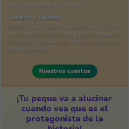
que tu peque aprenda otro idioma!
Tamaño y calidad
Nuestros libros tienen un tamaño de 21x21 cm,
contienen de 42 a 48 páginas impresas en papel de
alta calidad, y disponen de cubiertas con tapa dura
de larga duración.
Nuestros cuentos
¿Conoces la App de
¡Tu peque va a alucinar
Materlu?
cuando vea que es el
protagonista de la
Audiolibros, realidad aumentada, juegos y muchos