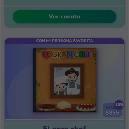
Ver cuento
CON MI PERSONA FAVORITA
10%
$950
$855
El gran chef