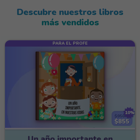
Descubre nuestros libros
más vendidos
PARA EL PROFE
10%
$950
$855
Un año importante en