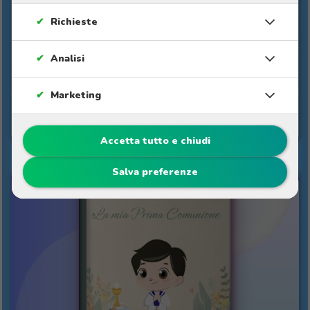
Un anno importante nelle
nostre vite
✔
Richieste
Un regalo di fine anno scolastico pieno di
✔
Analisi
riconoscenza e affetto verso gli insegnanti.
✔
Marketing
Vedi libro
Accetta tutto e chiudi
Salva preferenze
LA MIA PRIMA COMUNIONE