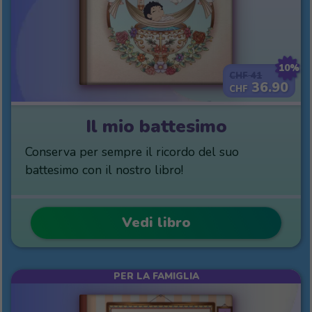
10%
41
CHF
36.90
CHF
Il mio battesimo
Conserva per sempre il ricordo del suo
battesimo con il nostro libro!
Vedi libro
PER LA FAMIGLIA