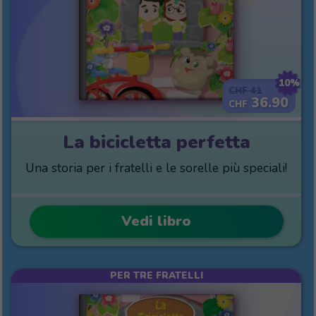
10%
41
CHF
36.90
CHF
La bicicletta perfetta
Una storia per i fratelli e le sorelle più speciali!
Vedi libro
PER TRE FRATELLI