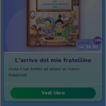
10%
41
CHF
36.90
CHF
L'arrivo del mio fratellino
Aiuta il tuo bimbo ad amare un nuovo
fratellino!
Vedi libro