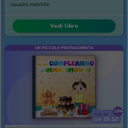
squadra maschile
Vedi libro
UN PICCOLO PROTAGONISTA
10%
39
CHF
35.10
CHF