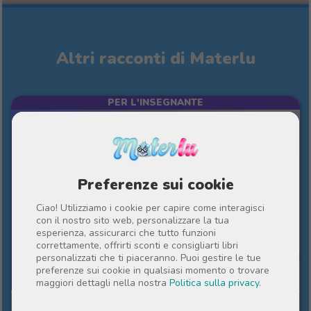
Altri racconti di Materlu
PER L'INSEGNANTE
Preferenze sui cookie
Ciao! Utilizziamo i cookie per capire come interagisci
con il nostro sito web, personalizzare la tua
esperienza, assicurarci che tutto funzioni
correttamente, offrirti sconti e consigliarti libri
10%
personalizzati che ti piaceranno. Puoi gestire le tue
41
CHF
preferenze sui cookie in qualsiasi momento o trovare
36.90
CHF
maggiori dettagli nella nostra
Politica sulla privacy
.