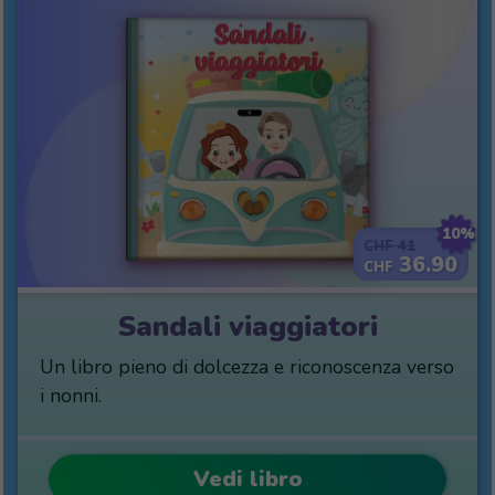
10%
41
CHF
36.90
CHF
Sandali viaggiatori
Un libro pieno di dolcezza e riconoscenza verso
i nonni.
Vedi libro