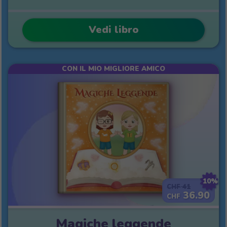
Vedi libro
CON IL MIO MIGLIORE AMICO
10%
41
CHF
36.90
CHF
Magiche leggende