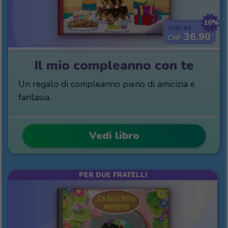
10%
41
CHF
36.90
CHF
Il mio compleanno con te
Un regalo di compleanno pieno di amicizia e
fantasia.
Vedi libro
PER DUE FRATELLI