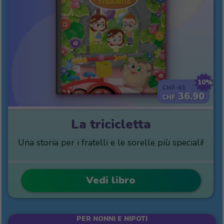
10%
41
CHF
36.90
CHF
La tricicletta
Una storia per i fratelli e le sorelle più speciali!
Vedi libro
PER NONNI E NIPOTI