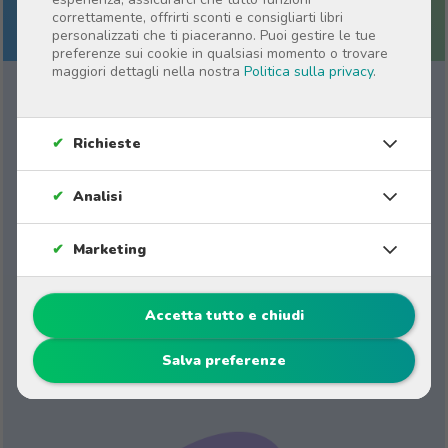
correttamente, offrirti sconti e consigliarti libri
personalizzati che ti piaceranno. Puoi gestire le tue
preferenze sui cookie in qualsiasi momento o trovare
maggiori dettagli nella nostra
Politica sulla privacy
.
L’Amico dei Piccoli
✔
Richieste
✔
Analisi
Il
Topolino
Pérez
è più di un semplice
personaggio di una storia; è un amico che
✔
Marketing
accompagna i bambini in una fase emozionante
della loro vita. Scopri le storie che raccontano le
sue avventure e che rendono questa
esperienza
Accetta tutto e chiudi
ancora più speciale. Con il
Topolino Pérez
, ogni
dente che cade diventa un
momento magico ed
Salva preferenze
emozionante
.