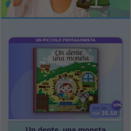
UN PICCOLO PROTAGONISTA
10%
39
CHF
35.10
CHF
Un dente, una moneta