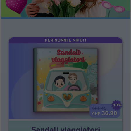
PER NONNI E NIPOTI
10%
41
CHF
36.90
CHF
Sandali viaggiatori