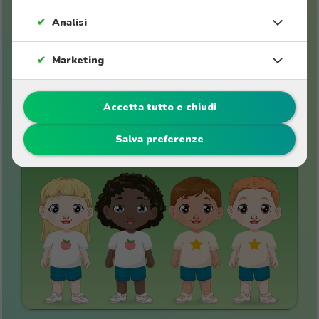
✔
Analisi
✔
Marketing
Accetta tutto e chiudi
Storie da 4 a 6 anni
Salva preferenze