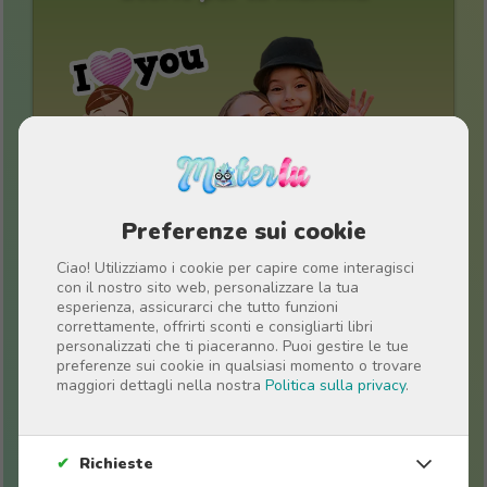
Preferenze sui cookie
Ciao! Utilizziamo i cookie per capire come interagisci
con il nostro sito web, personalizzare la tua
esperienza, assicurarci che tutto funzioni
Regali di fine anno scolastico
correttamente, offrirti sconti e consigliarti libri
personalizzati che ti piaceranno. Puoi gestire le tue
personalizzati per insegnanti
preferenze sui cookie in qualsiasi momento o trovare
maggiori dettagli nella nostra
Politica sulla privacy
.
✔
Richieste