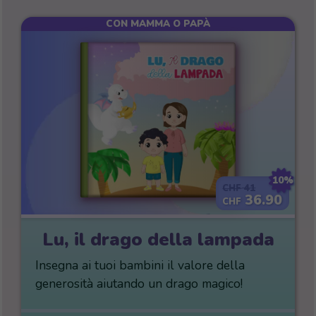
CON MAMMA O PAPÀ
10%
41
CHF
36.90
CHF
Lu, il drago della lampada
Insegna ai tuoi bambini il valore della
generosità aiutando un drago magico!