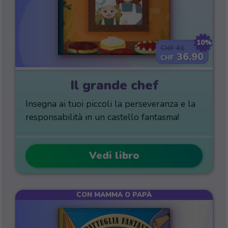
10%
41
CHF
36.90
CHF
Il grande chef
Insegna ai tuoi piccoli la perseveranza e la
responsabilità in un castello fantasma!
Vedi libro
CON MAMMA O PAPÀ