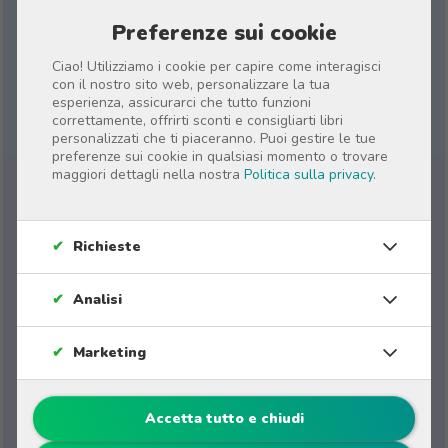
Molto più di un semplice
Preferenze sui cookie
album fotografico di
battesimo
Ciao! Utilizziamo i cookie per capire come interagisci
con il nostro sito web, personalizzare la tua
esperienza, assicurarci che tutto funzioni
correttamente, offrirti sconti e consigliarti libri
La nostra
storia personalizzata "Il mio Battesimo"
personalizzati che ti piaceranno. Puoi gestire le tue
non ha solo lo spazio per le foto dei momenti più
preferenze sui cookie in qualsiasi momento o trovare
maggiori dettagli nella nostra
Politica sulla privacy
.
speciali della cerimonia, ma vede il bambino o la
bambina protagonista di un racconto toccante sul
sacramento del battesimo, ripercorrendo
✔
Richieste
momenti come
il rito dell'accoglienza,
l'immersione nell'acqua, l'unzione con l'olio o
✔
Analisi
l'accensione del cero battesimale
.
✔
Marketing
Accetta tutto e chiudi