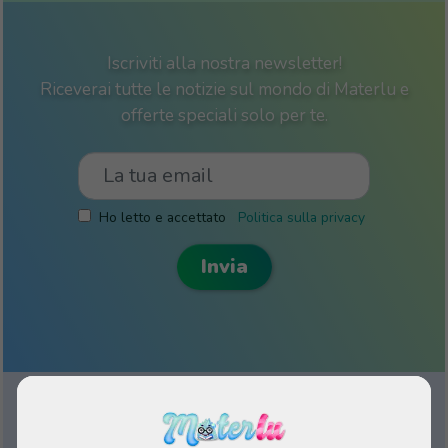
Iscriviti alla nostra newsletter!
Riceverai tutte le notizie sul mondo di Materlu e
offerte speciali solo per te.
Ho letto e accettato
Politica sulla privacy