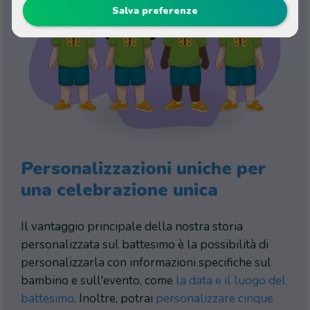
Salva preferenze
Personalizzazioni uniche per
una celebrazione unica
Il vantaggio principale della nostra storia
personalizzata sul battesimo è la possibilità di
personalizzarla con informazioni specifiche sul
bambino e sull'evento, come
la data e il luogo del
battesimo
. Inoltre, potrai
personalizzare cinque