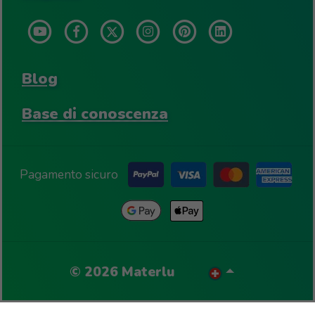
Blog
Base di conoscenza
Pagamento sicuro
©
2026
Materlu