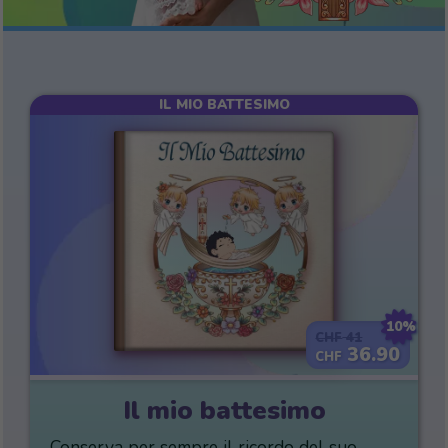
IL MIO BATTESIMO
10%
41
CHF
36.90
CHF
Il mio battesimo
Conserva per sempre il ricordo del suo