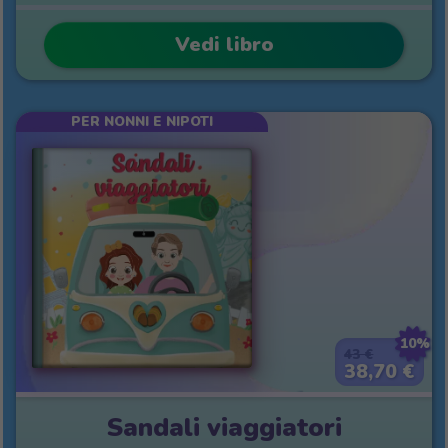
Vedi libro
PER NONNI E NIPOTI
10%
43 €
38,70 €
Sandali viaggiatori