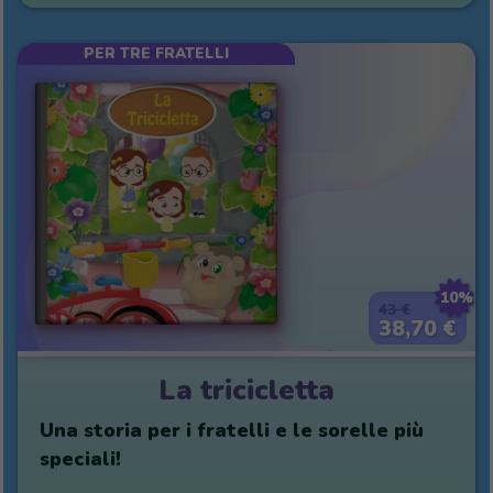
PER TRE FRATELLI
10%
43 €
38,70 €
La tricicletta
Una storia per i fratelli e le sorelle più
speciali!