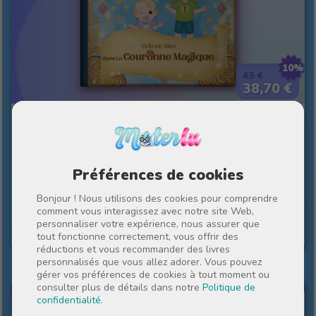
10%
43 €
38,70 €
La couronne magique
Deux frères ou sœurs sont les personnages
Préférences de cookies
principaux d'une hitoire pleine de bons voeux.
Bonjour ! Nous utilisons des cookies pour comprendre
comment vous interagissez avec notre site Web,
personnaliser votre expérience, nous assurer que
Voir livre
tout fonctionne correctement, vous offrir des
réductions et vous recommander des livres
personnalisés que vous allez adorer. Vous pouvez
gérer vos préférences de cookies à tout moment ou
AVEC MON MEILLEUR AMI
consulter plus de détails dans notre
Politique de
confidentialité
.