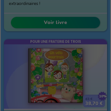
extraordinaires !
Voir livre
POUR UNE FRATERIE DE TROIS
10%
43 €
38,70 €