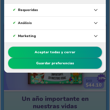
Otros cuentos personalizados de
Materlu
✔
Requeridas
✔
Análisis
PARA EL PROFE
✔
Marketing
Aceptar todas y cerrar
Guardar preferencias
10%
$49
$44.10
Un año importante en
nuestras vidas