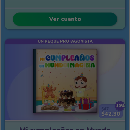
Ver cuento
UN PEQUE PROTAGONISTA
10%
$47
$42.30