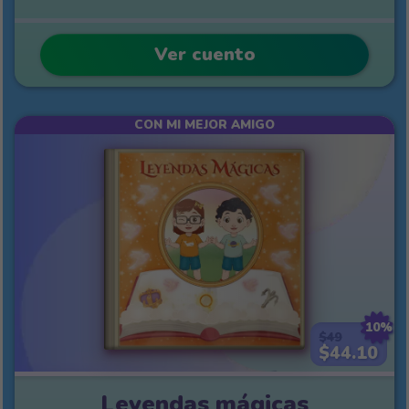
Ver cuento
CON MI MEJOR AMIGO
10%
$49
$44.10
Leyendas mágicas