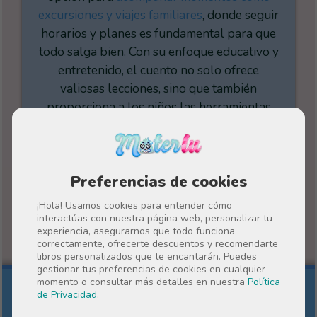
excursiones y viajes familiares
, donde seguir
horarios y planes es fundamental para que
todo salga bien. Con su enfoque educativo y
entretenido, el cuento no solo ofrece
valiosas lecciones, sino que también
proporciona a los niños las herramientas
necesarias para afrontar cualquier cambio
con confianza, sabiendo que, con un poco de
planificación y colaboración, todo es
posible.
Preferencias de cookies
¡Hola! Usamos cookies para entender cómo
interactúas con nuestra página web, personalizar tu
experiencia, asegurarnos que todo funciona
correctamente, ofrecerte descuentos y recomendarte
libros personalizados que te encantarán. Puedes
gestionar tus preferencias de cookies en cualquier
momento o consultar más detalles en nuestra
Política
de Privacidad
.