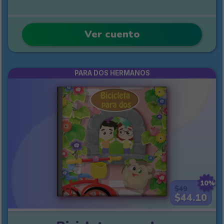
Ver cuento
PARA DOS HERMANOS
10%
$49
$44.10