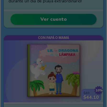
durante un día de playa extraordinario!
Ver cuento
CON PAPÁ O MAMÁ
10%
$49
$44.10