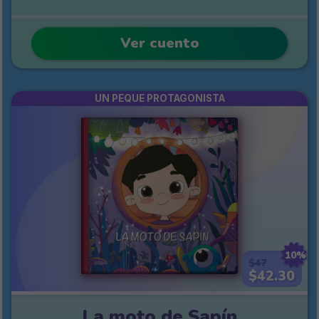
Ver cuento
UN PEQUE PROTAGONISTA
10%
$47
$42.30
La moto de Sapín