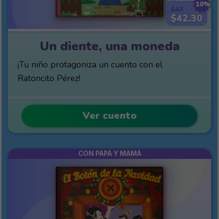
10%
$47
$42.30
Un diente, una moneda
¡Tu niño protagoniza un cuento con el
Ratoncito Pérez!
Ver cuento
CON PAPÁ Y MAMÁ