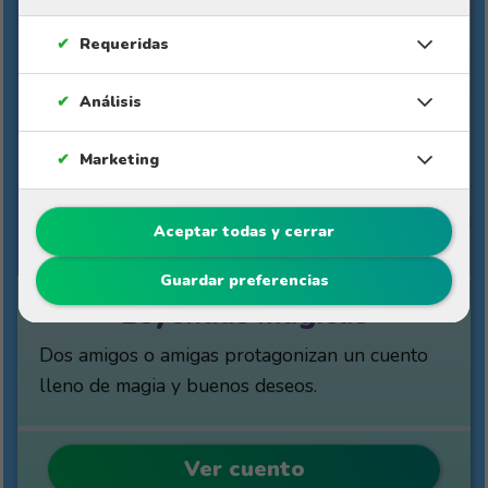
✔
Requeridas
✔
Análisis
✔
Marketing
10%
Aceptar todas y cerrar
$49
$44.10
Guardar preferencias
Leyendas mágicas
Dos amigos o amigas protagonizan un cuento
lleno de magia y buenos deseos.
Ver cuento