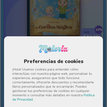
10%
$49
$44.10
La corona mágica
Dos hermanos o hermanas protagonizan un
Preferencias de cookies
cuento lleno de magia y buenos deseos.
¡Hola! Usamos cookies para entender cómo
interactúas con nuestra página web, personalizar tu
experiencia, asegurarnos que todo funciona
correctamente, ofrecerte descuentos y recomendarte
Ver cuento
libros personalizados que te encantarán. Puedes
gestionar tus preferencias de cookies en cualquier
momento o consultar más detalles en nuestra
Política
de Privacidad
.
CON MI MEJOR AMIGO