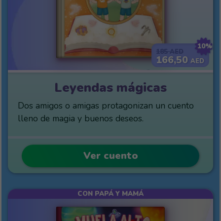
10%
185
AED
166,50
AED
Leyendas mágicas
Dos amigos o amigas protagonizan un cuento
lleno de magia y buenos deseos.
Ver cuento
CON PAPÁ Y MAMÁ