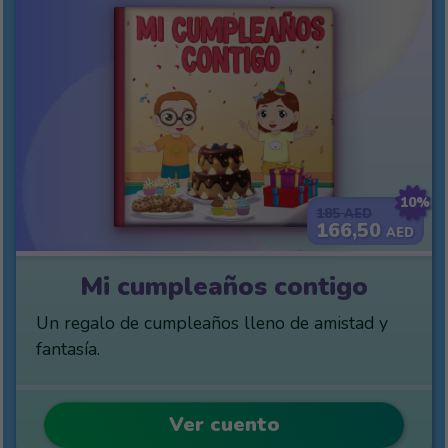
10%
185
AED
166,50
AED
Mi cumpleaños contigo
Un regalo de cumpleaños lleno de amistad y
fantasía.
Ver cuento