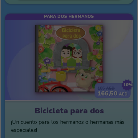
PARA DOS HERMANOS
10%
185
AED
166,50
AED
Bicicleta para dos
¡Un cuento para los hermanos o hermanas más
especiales!