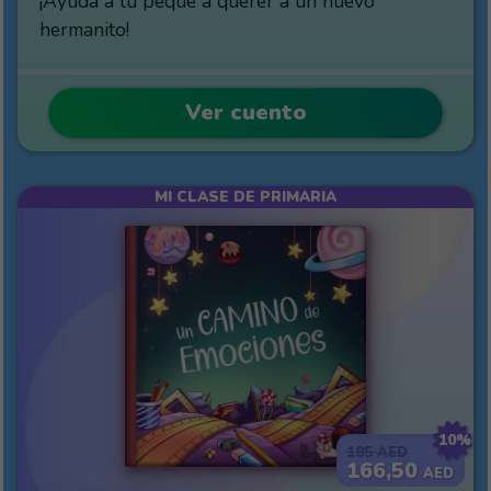
¡Ayuda a tu peque a querer a un nuevo
hermanito!
Ver cuento
MI CLASE DE PRIMARIA
10%
185
AED
166,50
AED