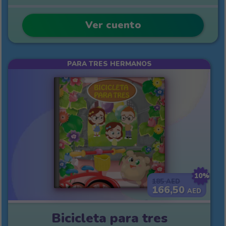
Ver cuento
PARA TRES HERMANOS
10%
185
AED
166,50
AED
Bicicleta para tres