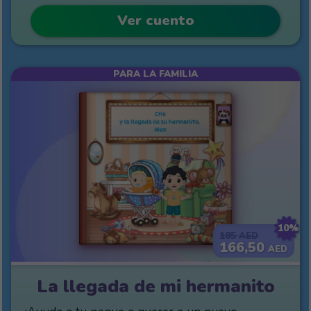
Ver cuento
PARA LA FAMILIA
10%
185
AED
166,50
AED
La llegada de mi hermanito