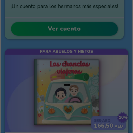
¡Un cuento para los hermanos más especiales!
Ver cuento
PARA ABUELOS Y NIETOS
10%
185
AED
166,50
AED