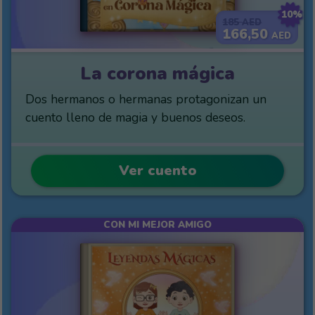
10%
185
AED
166,50
AED
La corona mágica
Dos hermanos o hermanas protagonizan un
cuento lleno de magia y buenos deseos.
Ver cuento
CON MI MEJOR AMIGO