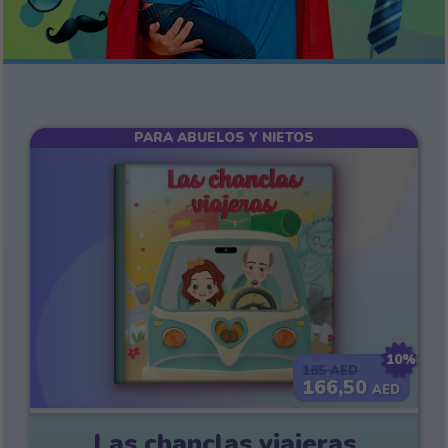
PARA ABUELOS Y NIETOS
10%
185
AED
166,50
AED
Las chanclas viajeras