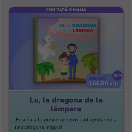
CON PAPÁ O MAMÁ
10%
185
AED
166,50
AED
Lu, la dragona de la
lámpara
¡Enseña a tu peque generosidad ayudando a
una dragona mágica!