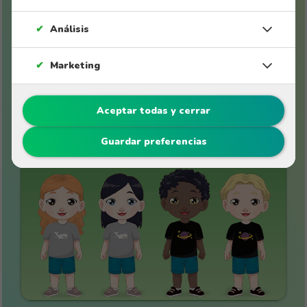
✔
Análisis
✔
Marketing
Aceptar todas y cerrar
Cuentos a partir de 6 años
Guardar preferencias