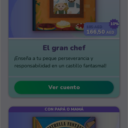
10%
185
AED
166,50
AED
El gran chef
¡Enseña a tu peque perseverancia y
responsabilidad en un castillo fantasmal!
Ver cuento
CON PAPÁ O MAMÁ