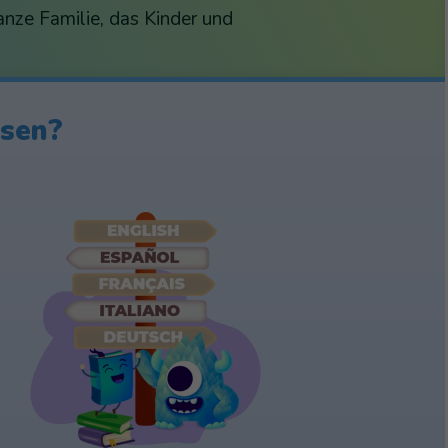
anze Familie, das Kinder und
ssen?