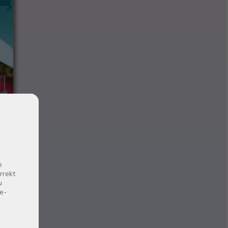
e
rrekt
u
e-