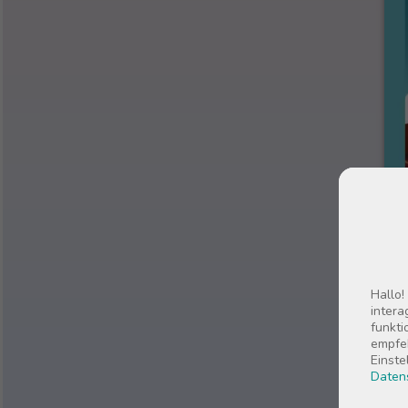
Hallo!
intera
funkti
empfeh
Einste
Daten