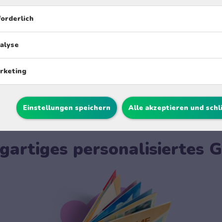
forderlich
Passen Sie die Charaktere an
alyse
rketing
Einstellungen speichern
Alle akzeptieren und sch
igartiges personalisiertes