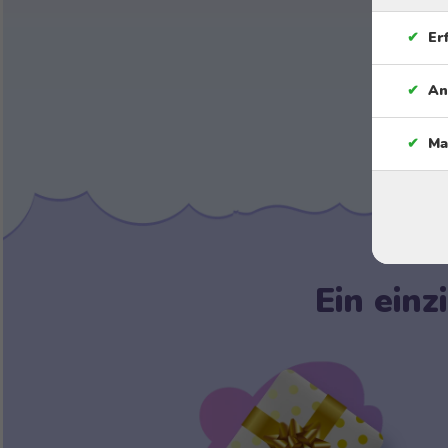
✔
Er
✔
An
✔
Ma
Ein einz