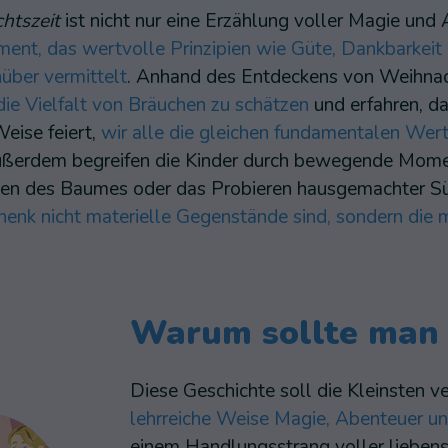
htszeit
ist nicht nur eine Erzählung voller Magie und
ment, das wertvolle Prinzipien wie Güte, Dankbarkei
über vermittelt
. Anhand des Entdeckens von Weihnach
 die Vielfalt von Bräuchen zu schätzen
und erfahren, d
Weise feiert,
wir alle die gleichen fundamentalen Wer
ußerdem begreifen die Kinder durch bewegende Mom
en des Baumes oder das Probieren hausgemachter Sü
nk nicht materielle Gegenstände sind, sondern die m
Warum sollte man 
Diese Geschichte soll die Kleinsten v
lehrreiche Weise Magie, Abenteuer un
einem Handlungsstrang voller liebens