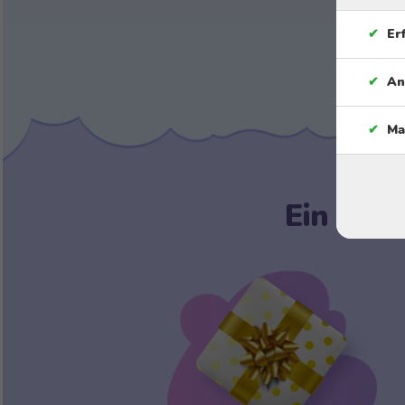
✔
Er
✔
An
✔
Ma
Ein einz