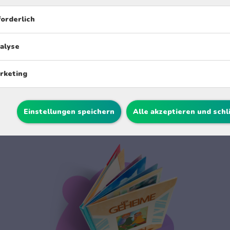
forderlich
alyse
rketing
Einstellungen speichern
Alle akzeptieren und sch
igartiges personalisiertes