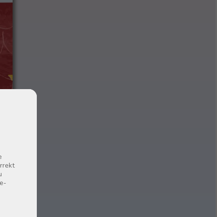
e
rrekt
u
e-