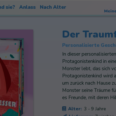
nd sie?
Anlass
Nach Alter
Meine
Der Traumf
Personalisierte Gesch
In dieser personalisierte
Protagonistenkind in ei
Monster lebt, das sich v
Protagonistenkind wird 
um zurück nach Hause z
Monster seine Träume fü
es Freunde, mit deren Hi
Alter:
3 - 9 Jahre