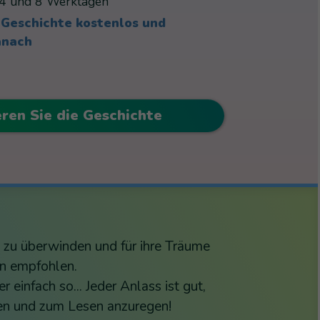
4 und 8 Werktagen
 Geschichte kostenlos und
anach
eren Sie die Geschichte
e zu überwinden und für ihre Träume
en empfohlen.
infach so... Jeder Anlass ist gut,
ken und zum Lesen anzuregen!