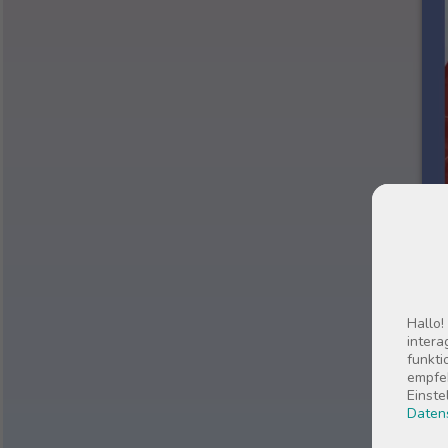
Hallo!
intera
funkti
empfeh
Einste
Daten