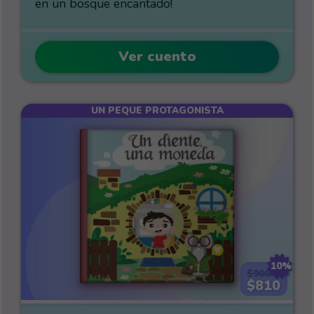
en un bosque encantado!
Ver cuento
UN PEQUE PROTAGONISTA
10%
$900
$810