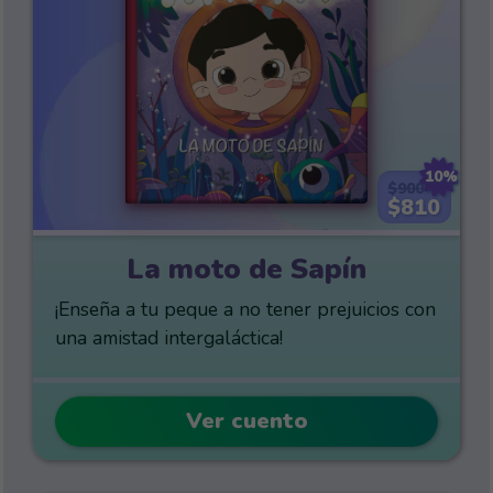
10%
$900
$810
La moto de Sapín
¡Enseña a tu peque a no tener prejuicios con
una amistad intergaláctica!
Ver cuento