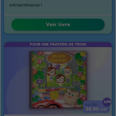
extraordinaires !
Voir livre
POUR UNE FRATERIE DE TROIS
10%
41
CHF
36.90
CHF