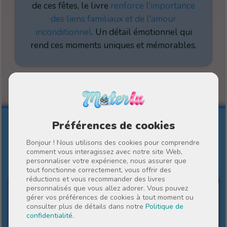
de ces fêtes, le livre
renforce l'importance
des liens familiaux et de l'amour
inconditionnel
. Un détail émotionnel qui
rend ces moments uniques et mémorables.
Préférences de cookies
D'autres histoires Materlu
Bonjour ! Nous utilisons des cookies pour comprendre
comment vous interagissez avec notre site Web,
personnaliser votre expérience, nous assurer que
tout fonctionne correctement, vous offrir des
POUR UN PROFESSEUR
réductions et vous recommander des livres
personnalisés que vous allez adorer. Vous pouvez
gérer vos préférences de cookies à tout moment ou
consulter plus de détails dans notre
Politique de
confidentialité
.