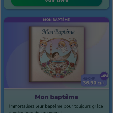
Voir livre
MON BAPTÊME
10%
41
CHF
36.90
CHF
Mon baptême
Immortalisez leur baptême pour toujours grâce
à notre livre de souvenirs !