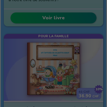
Voir livre
POUR LA FAMILLE
10%
41
CHF
36.90
CHF